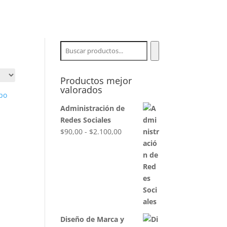
mas de Pago
Servicios
Contacto
Buscar
Productos mejor
valorados
Administración de
Redes Sociales
Rango
$
90,00
-
$
2.100,00
de
precios:
desde
$90,00
hasta
$2.100,00
Diseño de Marca y