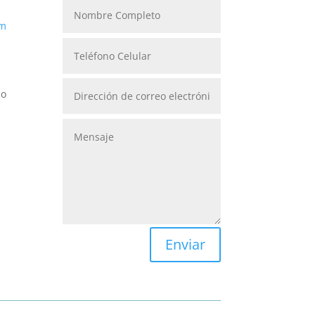
om
co
Enviar