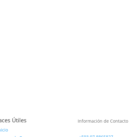
aces Útiles
Información de Contacto
nicio
+593 97 8865827